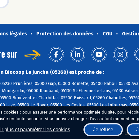
ons légales
Protection des données
CGU
Gestio
re sur
n Biocoop La Juncha (05260) est proche de :
05230 Prunières, 05000 Gap, 05000 Romette, 05400 Rabou, 05230 Avanç
 Montgardin, 05000 Rambaud, 05130 St-Etienne-le-Laus, 05130 Valserr
05500 Bénévent-et-Charbillac, 05500 Buissard, 05260 Chabottes, 0526
00 Laye, 05500 Le Noyer, 05500 Les Costes, 05500 Les Infournas, 055
es cookies : pour assurer une performance optimale du site, pour récolter
isée en toute sécurité. Vous pouvez changer d'avis à tout moment en 
r plus et paramétrer les cookies
Je refuse
J
Biocoop.fr
Le ré