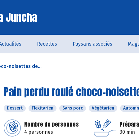
a Juncha
Actualités
Recettes
Paysans associés
Maga
co-noisettes de...
Pain perdu roulé choco-noiset
Dessert
Flexitarien
Sans porc
Végétarien
Automn
Nombre de personnes
Prépara
4 personnes
30 min