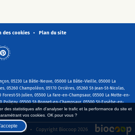
n des cookies
Plan du site
on, 05230 La Bâtie-Neuve, 05000 La Bâtie-Vieille, 05000 La
es, 05260 Champoléon, 05170 Orcières, 05260 St-Jean-St-Nicolas,
0 Forest-St-Julien, 05500 La Fare-en-Champsaur, 05500 La Motte-en-
00 Poligny, 05500 St-Bonnet-en-Champsaur, 05500 St-Eusèbe-en-
 des statistiques afin d'analyser le trafic et la performance du site et
paramétrant vos cookies. OK pour vous ?
'accepte
seau Biocoop
Copyright Biocoop 2026