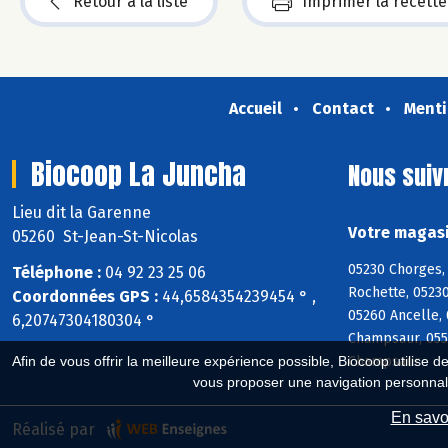
Retour à la liste
Imprimer la recette
Accueil
Contact
Menti
Biocoop La Juncha
Nous suiv
Lieu dit la Garenne
Votre magasi
05260 St-Jean-St-Nicolas
05230 Chorges, 
Téléphone :
04 92 23 25 06
Rochette, 05230
Coordonnées GPS :
44,6584354239454 ° ,
05260 Ancelle, 
6,20747304180304 °
Champsaur, 055
Champsaur
Afin de vous offrir la meilleure expérience possible, Biocoop utilise d
vous proposer une navigation personnal
En savoi
Réalisé par