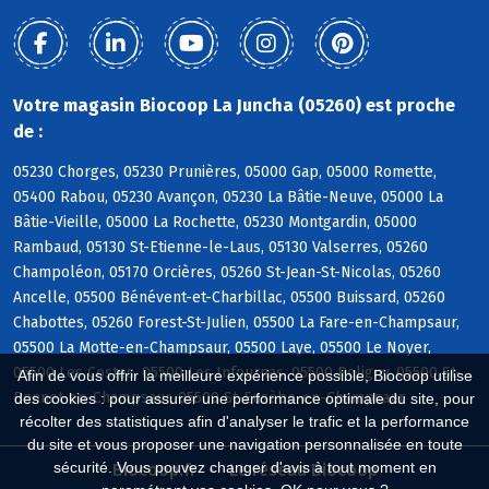
Votre magasin Biocoop La Juncha (05260) est proche
de :
05230 Chorges, 05230 Prunières, 05000 Gap, 05000 Romette,
05400 Rabou, 05230 Avançon, 05230 La Bâtie-Neuve, 05000 La
Bâtie-Vieille, 05000 La Rochette, 05230 Montgardin, 05000
Rambaud, 05130 St-Etienne-le-Laus, 05130 Valserres, 05260
Champoléon, 05170 Orcières, 05260 St-Jean-St-Nicolas, 05260
Ancelle, 05500 Bénévent-et-Charbillac, 05500 Buissard, 05260
Chabottes, 05260 Forest-St-Julien, 05500 La Fare-en-Champsaur,
05500 La Motte-en-Champsaur, 05500 Laye, 05500 Le Noyer,
05500 Les Costes, 05500 Les Infournas, 05500 Poligny, 05500 St-
Afin de vous offrir la meilleure expérience possible, Biocoop utilise
Bonnet-en-Champsaur, 05500 St-Eusèbe-en-Champsaur
des cookies : pour assurer une performance optimale du site, pour
récolter des statistiques afin d'analyser le trafic et la performance
du site et vous proposer une navigation personnalisée en toute
sécurité. Vous pouvez changer d'avis à tout moment en
Biocoop.fr
Le réseau Biocoop