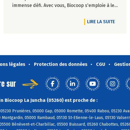
immense défi. Avec vous, Biocoop s'emploie à le
relever...
RTICLE LE CHOLETAIS : DE BELLES HISTOIRES BIO
DE L'A
LIRE LA SUITE
Pascale Solana.
ons légales
Protection des données
CGU
Gestio
re sur
n Biocoop La Juncha (05260) est proche de :
05230 Prunières, 05000 Gap, 05000 Romette, 05400 Rabou, 05230 Avanç
 Montgardin, 05000 Rambaud, 05130 St-Etienne-le-Laus, 05130 Valserr
05500 Bénévent-et-Charbillac, 05500 Buissard, 05260 Chabottes, 0526