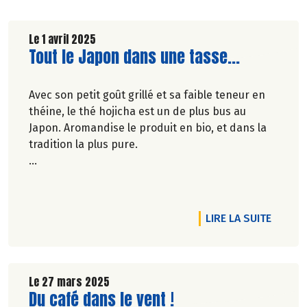
Le 1 avril 2025
Lire la suite de l'article
Tout le Japon dans une tasse...
Avec son petit goût grillé et sa faible teneur en
théine, le thé hojicha est un de plus bus au
Japon. Aromandise le produit en bio, et dans la
tradition la plus pure.
Véronique Bourfe-Rivière.
RTICLE SOLIDAIRES AVEC NOS PAYSANS JUSQU’À LA CAISSE
DE L'A
LIRE LA SUITE
Le 27 mars 2025
Lire la suite de l'article
Du café dans le vent !