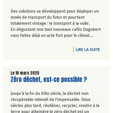
Des solutions se développent pour déployer un
mode de transport du futur et pourtant
totalement vintage : le transport à la voile.
En dégustant nos tout nouveaux cafés Dagobert
vous faites déjà un acte fort pour le climat.
Certifié 100% bio et 100% issu du commerce
équitable, il nous apporte ses arômes
RTICLE LE CHOCOLAT VA-T-IL DEVENIR UN LUXE ?
DE L'AR
LIRE LA SUITE
directement du Brésil par voilier après 20 jours
de mer.
Le 10 mars 2025
Lire la suite de l'article
Zéro déchet, est-ce possible ?
Jusqu'à la fin du XIXe siècle, le déchet non
récupérable relevait de l'impensable. Deux
siècles plus tard, réutiliser, recycler, rendre à la
terre pour atteindre le zéro déchet est un