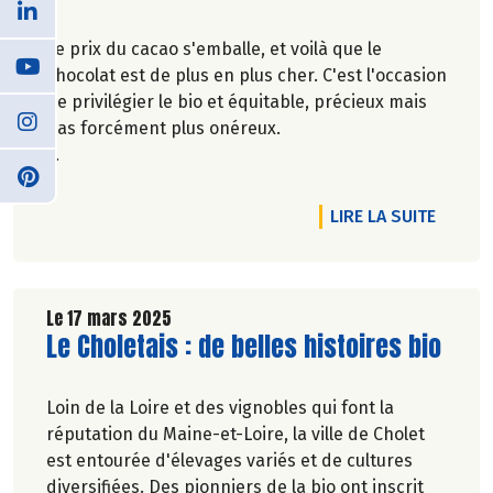
Le prix du cacao s'emballe, et voilà que le
chocolat est de plus en plus cher. C'est l'occasion
de privilégier le bio et équitable, précieux mais
pas forcément plus onéreux.
Marie-Pierre Chavel.
DE L'A
LIRE LA SUITE
Le 17 mars 2025
Lire la suite de l'article
Le Choletais : de belles histoires bio
Loin de la Loire et des vignobles qui font la
réputation du Maine-et-Loire, la ville de Cholet
est entourée d'élevages variés et de cultures
diversifiées. Des pionniers de la bio ont inscrit