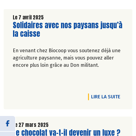
Le 7 avril 2025
Lire la suite de l'article
Solidaires avec nos paysans jusqu’à
la caisse
En venant chez Biocoop vous soutenez déjà une
agriculture paysanne, mais vous pouvez aller
encore plus loin grâce au Don militant.
DE L'A
LIRE LA SUITE
Le 27 mars 2025
Lire la suite de l'article
Le chocolat va-t-il devenir un luxe ?