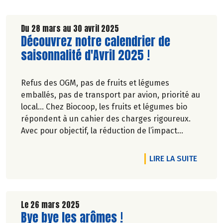
Du 28 mars au 30 avril 2025
Lire la suite de l'article
Découvrez notre calendrier de
saisonnalité d'Avril 2025 !
Refus des OGM, pas de fruits et légumes
emballés, pas de transport par avion, priorité au
local… Chez Biocoop, les fruits et légumes bio
répondent à un cahier des charges rigoureux.
Avec pour objectif, la réduction de l’impact
carbone et la préservation de
l’environnement. Parce que manger des produits
RTICLE TOUT LE JAPON DANS UNE TASSE...
DE L'A
LIRE LA SUITE
de qualité rime avec respect de la saisonnalité,
Biocoop a élaboré un calendrier de saisonnalité
pour ses fruits et légumes bio.
Découvrez celui d'Avril 2025 !
Le 26 mars 2025
Lire la suite de l'article
Bye bye les arômes !