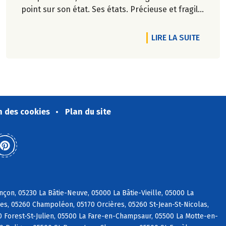
point sur son état. Ses états. Précieuse et fragile,
invisible, elle est partout. Face au changement
climatique, le temps ne serait-il pas venu de
RTICLE ZÉRO DÉCHET, EST-CE POSSIBLE ?
DE L'AR
LIRE LA SUITE
réenchanter l'eau ?
Pascale Solana.
n des cookies
Plan du site
on, 05230 La Bâtie-Neuve, 05000 La Bâtie-Vieille, 05000 La
es, 05260 Champoléon, 05170 Orcières, 05260 St-Jean-St-Nicolas,
0 Forest-St-Julien, 05500 La Fare-en-Champsaur, 05500 La Motte-en-