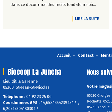
dans ce décor rural des récits fondateurs où
l'herbe, le sol et l'eau tiennent les rôles
principaux.
DE L'A
LIRE LA SUITE
Marie-Pierre Chavel.
Accueil
Contact
Menti
Biocoop La Juncha
Nous suiv
Lieu dit la Garenne
Votre magasi
05260 St-Jean-St-Nicolas
05230 Chorges, 
Téléphone :
04 92 23 25 06
Rochette, 05230
Coordonnées GPS :
44,6584354239454 ° ,
05260 Ancelle, 
6,20747304180304 °