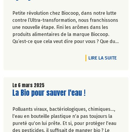
Petite révolution chez Biocoop, dans notre lutte
contre l’Ultra-transformation, nous franchissons
une nouvelle étape. Fini les arômes dans les
produits alimentaires de la marque Biocoop.
Qu’est-ce que cela veut dire pour vous ? Que du
bon, on vous l’assure !
TICLE DU CAFÉ DANS LE VENT !
DE L'A
LIRE LA SUITE
Le 6 mars 2025
Lire la suite de l'article
La Bio pour sauver l'eau !
Polluants viraux, bactériologiques, chimiques...,
l'eau en bouteille plastique n'a pas toujours la
pureté qu'on lui prête. Et si, pour protéger l'eau
des pesticides, il suffisait de manger bio ? Le