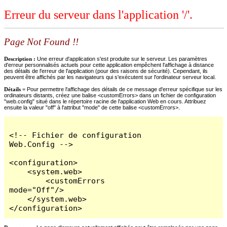
Erreur du serveur dans l'application '/'.
Page Not Found !!
Description :
Une erreur d'application s'est produite sur le serveur. Les paramètres
d'erreur personnalisés actuels pour cette application empêchent l'affichage à distance
des détails de l'erreur de l'application (pour des raisons de sécurité). Cependant, ils
peuvent être affichés par les navigateurs qui s'exécutent sur l'ordinateur serveur local.
Détails =
Pour permettre l'affichage des détails de ce message d'erreur spécifique sur les
ordinateurs distants, créez une balise <customErrors> dans un fichier de configuration
"web.config" situé dans le répertoire racine de l'application Web en cours. Attribuez
ensuite la valeur "off" à l'attribut "mode" de cette balise <customErrors>.
<!-- Fichier de configuration 
Web.Config -->

<configuration>

    <system.web>

        <customErrors 
mode="Off"/>

    </system.web>

</configuration>