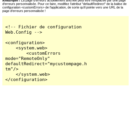
Remarques :
La page d'erreurs actuellement affichée peut être remplacée par une page
d'erreurs personnalisée. Pour ce faire, modifiez l'attribut "defaultRedirect" de la balise de
configuration <customErrors> de l'application, de sorte qu'il pointe vers une URL de la
page d'erreurs personnalisée !
<!-- Fichier de configuration 
Web.Config -->

<configuration>

    <system.web>

        <customErrors 
mode="RemoteOnly" 
defaultRedirect="mycustompage.h
tm"/>

    </system.web>

</configuration>