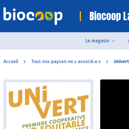
Biocoop L
Le magasin
Accueil
Tous nos paysan.ne.s associé.e.s
Univert