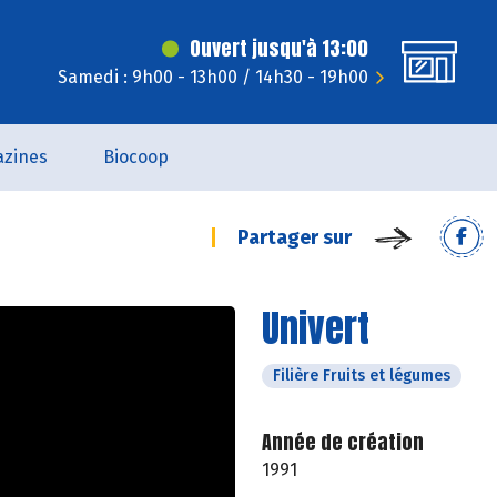
Ouvert jusqu'à 13:00
Samedi : 9h00 - 13h00 / 14h30 - 19h00
zines
Biocoop
Partager sur
Univert
Filière Fruits et légumes
Année de création
1991