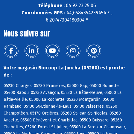
Téléphone :
04 92 23 25 06
Coordonnées GPS :
44,6584354239454 ° ,
6,20747304180304 °
Nous suivre sur
Votre magasin Biocoop La Juncha (05260) est proche
de :
05230 Chorges, 05230 Prunières, 05000 Gap, 05000 Romette,
05400 Rabou, 05230 Avançon, 05230 La Bâtie-Neuve, 05000 La
Bâtie-Vieille, 05000 La Rochette, 05230 Montgardin, 05000
Rambaud, 05130 St-Etienne-le-Laus, 05130 Valserres, 05260
Champoléon, 05170 Orcières, 05260 St-Jean-St-Nicolas, 05260
Ancelle, 05500 Bénévent-et-Charbillac, 05500 Buissard, 05260
Chabottes, 05260 Forest-St-Julien, 05500 La Fare-en-Champsaur,
05500 La Motte-en-Champsaur, 05500 Laye, 05500 Le Noyer,