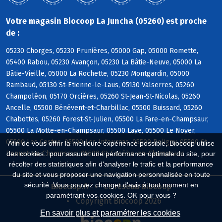
Votre magasin Biocoop La Juncha (05260) est proche
de :
05230 Chorges, 05230 Prunières, 05000 Gap, 05000 Romette,
05400 Rabou, 05230 Avançon, 05230 La Bâtie-Neuve, 05000 La
Bâtie-Vieille, 05000 La Rochette, 05230 Montgardin, 05000
Rambaud, 05130 St-Etienne-le-Laus, 05130 Valserres, 05260
Champoléon, 05170 Orcières, 05260 St-Jean-St-Nicolas, 05260
Ancelle, 05500 Bénévent-et-Charbillac, 05500 Buissard, 05260
Chabottes, 05260 Forest-St-Julien, 05500 La Fare-en-Champsaur,
05500 La Motte-en-Champsaur, 05500 Laye, 05500 Le Noyer,
05500 Les Costes, 05500 Les Infournas, 05500 Poligny, 05500 St-
Afin de vous offrir la meilleure expérience possible, Biocoop utilise
Bonnet-en-Champsaur, 05500 St-Eusèbe-en-Champsaur
des cookies : pour assurer une performance optimale du site, pour
récolter des statistiques afin d'analyser le trafic et la performance
du site et vous proposer une navigation personnalisée en toute
sécurité. Vous pouvez changer d'avis à tout moment en
Biocoop.fr
Le réseau Biocoop
paramétrant vos cookies. OK pour vous ?
Copyright Biocoop 2026
En savoir plus et paramétrer les cookies