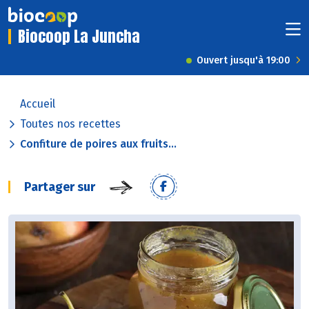
Biocoop La Juncha
Ouvert jusqu'à 19:00
Accueil
Toutes nos recettes
Confiture de poires aux fruits...
Partager sur