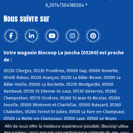
6,20747304180304 °
Nous suivre sur
Votre magasin Biocoop La Juncha (05260) est proche
de :
05230 Chorges, 05230 Prunières, 05000 Gap, 05000 Romette,
05400 Rabou, 05230 Avançon, 05230 La Bâtie-Neuve, 05000 La
Bâtie-Vieille, 05000 La Rochette, 05230 Montgardin, 05000
Rambaud, 05130 St-Etienne-le-Laus, 05130 Valserres, 05260
Champoléon, 05170 Orcières, 05260 St-Jean-St-Nicolas, 05260
Ancelle, 05500 Bénévent-et-Charbillac, 05500 Buissard, 05260
Chabottes, 05260 Forest-St-Julien, 05500 La Fare-en-Champsaur,
05500 La Motte-en-Champsaur, 05500 Laye, 05500 Le Noyer,
05500 Les Costes, 05500 Les Infournas, 05500 Poligny, 05500 St-
Afin de vous offrir la meilleure expérience possible, Biocoop utilise
Bonnet-en-Champsaur, 05500 St-Eusèbe-en-Champsaur
des cookies : pour assurer une performance optimale du site, pour