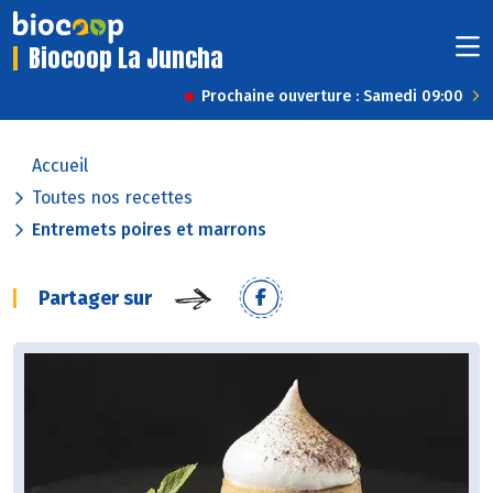
Biocoop La Juncha
Prochaine ouverture : Samedi 09:00
Accueil
Toutes nos recettes
Entremets poires et marrons
Partager sur