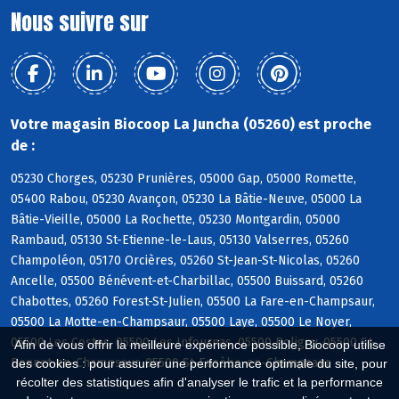
Nous suivre sur
Votre magasin Biocoop La Juncha (05260) est proche
de :
05230 Chorges, 05230 Prunières, 05000 Gap, 05000 Romette,
05400 Rabou, 05230 Avançon, 05230 La Bâtie-Neuve, 05000 La
Bâtie-Vieille, 05000 La Rochette, 05230 Montgardin, 05000
Rambaud, 05130 St-Etienne-le-Laus, 05130 Valserres, 05260
Champoléon, 05170 Orcières, 05260 St-Jean-St-Nicolas, 05260
Ancelle, 05500 Bénévent-et-Charbillac, 05500 Buissard, 05260
Chabottes, 05260 Forest-St-Julien, 05500 La Fare-en-Champsaur,
05500 La Motte-en-Champsaur, 05500 Laye, 05500 Le Noyer,
05500 Les Costes, 05500 Les Infournas, 05500 Poligny, 05500 St-
Afin de vous offrir la meilleure expérience possible, Biocoop utilise
Bonnet-en-Champsaur, 05500 St-Eusèbe-en-Champsaur
des cookies : pour assurer une performance optimale du site, pour
récolter des statistiques afin d'analyser le trafic et la performance