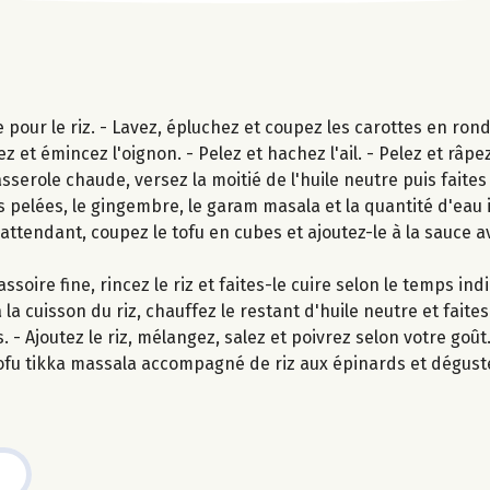
pour le riz. - Lavez, épluchez et coupez les carottes en ronde
 et émincez l'oignon. - Pelez et hachez l'ail. - Pelez et râpe
ole chaude, versez la moitié de l'huile neutre puis faites re
es pelées, le gingembre, le garam masala et la quantité d'eau
 attendant, coupez le tofu en cubes et ajoutez-le à la sauce a
oire fine, rincez le riz et faites-le cuire selon le temps ind
la cuisson du riz, chauffez le restant d'huile neutre et faite
- Ajoutez le riz, mélangez, salez et poivrez selon votre goût
ofu tikka massala accompagné de riz aux épinards et dégust