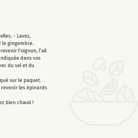
lles. - Lavez,
z le gingembre.
venir l'oignon, l'ail
 indiquée dans vos
vec du sel et du
iqué sur le paquet.
s revenir les épinards
.
ez bien chaud !