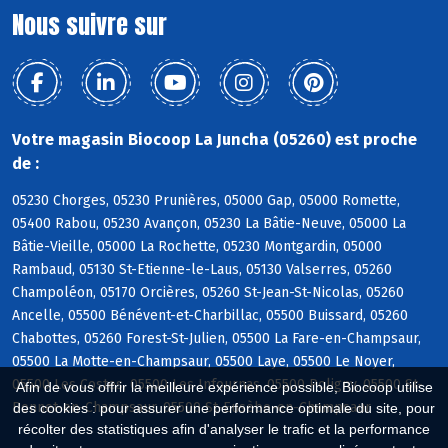
Nous suivre sur
Votre magasin Biocoop La Juncha (05260) est proche
de :
05230 Chorges, 05230 Prunières, 05000 Gap, 05000 Romette,
05400 Rabou, 05230 Avançon, 05230 La Bâtie-Neuve, 05000 La
Bâtie-Vieille, 05000 La Rochette, 05230 Montgardin, 05000
Rambaud, 05130 St-Etienne-le-Laus, 05130 Valserres, 05260
Champoléon, 05170 Orcières, 05260 St-Jean-St-Nicolas, 05260
Ancelle, 05500 Bénévent-et-Charbillac, 05500 Buissard, 05260
Chabottes, 05260 Forest-St-Julien, 05500 La Fare-en-Champsaur,
05500 La Motte-en-Champsaur, 05500 Laye, 05500 Le Noyer,
05500 Les Costes, 05500 Les Infournas, 05500 Poligny, 05500 St-
Afin de vous offrir la meilleure expérience possible, Biocoop utilise
Bonnet-en-Champsaur, 05500 St-Eusèbe-en-Champsaur
des cookies : pour assurer une performance optimale du site, pour
récolter des statistiques afin d'analyser le trafic et la performance