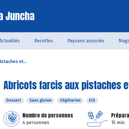
a Juncha
Actualités
Recettes
Paysans associés
Maga
istaches et...
Abricots farcis aux pistaches 
Dessert
Sans gluten
Végétarien
Eté
Nombre de personnes
Prépara
4 personnes
15 min