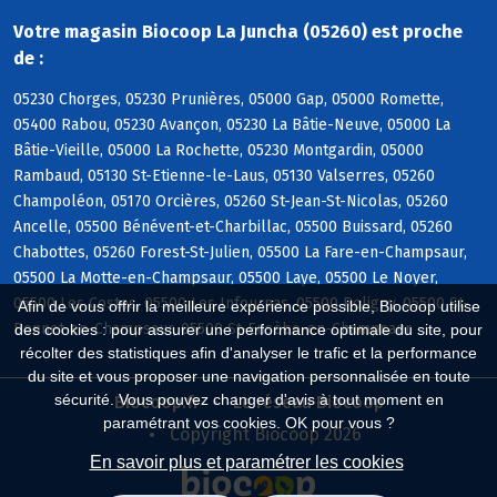
Votre magasin Biocoop La Juncha (05260) est proche
de :
05230 Chorges, 05230 Prunières, 05000 Gap, 05000 Romette,
05400 Rabou, 05230 Avançon, 05230 La Bâtie-Neuve, 05000 La
Bâtie-Vieille, 05000 La Rochette, 05230 Montgardin, 05000
Rambaud, 05130 St-Etienne-le-Laus, 05130 Valserres, 05260
Champoléon, 05170 Orcières, 05260 St-Jean-St-Nicolas, 05260
Ancelle, 05500 Bénévent-et-Charbillac, 05500 Buissard, 05260
Chabottes, 05260 Forest-St-Julien, 05500 La Fare-en-Champsaur,
05500 La Motte-en-Champsaur, 05500 Laye, 05500 Le Noyer,
05500 Les Costes, 05500 Les Infournas, 05500 Poligny, 05500 St-
Afin de vous offrir la meilleure expérience possible, Biocoop utilise
Bonnet-en-Champsaur, 05500 St-Eusèbe-en-Champsaur
des cookies : pour assurer une performance optimale du site, pour
récolter des statistiques afin d'analyser le trafic et la performance
du site et vous proposer une navigation personnalisée en toute
sécurité. Vous pouvez changer d'avis à tout moment en
Biocoop.fr
Le réseau Biocoop
paramétrant vos cookies. OK pour vous ?
Copyright Biocoop 2026
En savoir plus et paramétrer les cookies