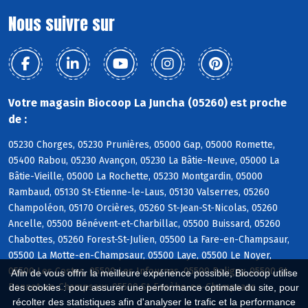
Nous suivre sur
Votre magasin Biocoop La Juncha (05260) est proche
de :
05230 Chorges, 05230 Prunières, 05000 Gap, 05000 Romette,
05400 Rabou, 05230 Avançon, 05230 La Bâtie-Neuve, 05000 La
Bâtie-Vieille, 05000 La Rochette, 05230 Montgardin, 05000
Rambaud, 05130 St-Etienne-le-Laus, 05130 Valserres, 05260
Champoléon, 05170 Orcières, 05260 St-Jean-St-Nicolas, 05260
Ancelle, 05500 Bénévent-et-Charbillac, 05500 Buissard, 05260
Chabottes, 05260 Forest-St-Julien, 05500 La Fare-en-Champsaur,
05500 La Motte-en-Champsaur, 05500 Laye, 05500 Le Noyer,
05500 Les Costes, 05500 Les Infournas, 05500 Poligny, 05500 St-
Afin de vous offrir la meilleure expérience possible, Biocoop utilise
Bonnet-en-Champsaur, 05500 St-Eusèbe-en-Champsaur
des cookies : pour assurer une performance optimale du site, pour
récolter des statistiques afin d'analyser le trafic et la performance