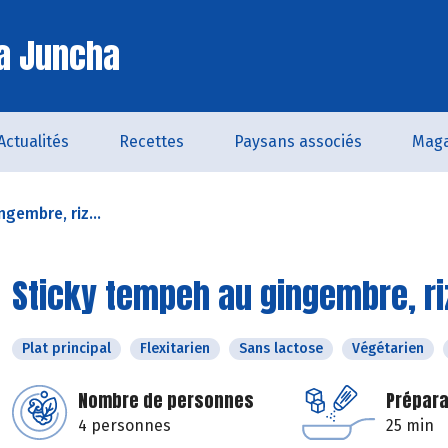
a Juncha
Actualités
Recettes
Paysans associés
Maga
gembre, riz...
Sticky tempeh au gingembre, riz
Plat principal
Flexitarien
Sans lactose
Végétarien
Nombre de personnes
Prépara
4 personnes
25 min