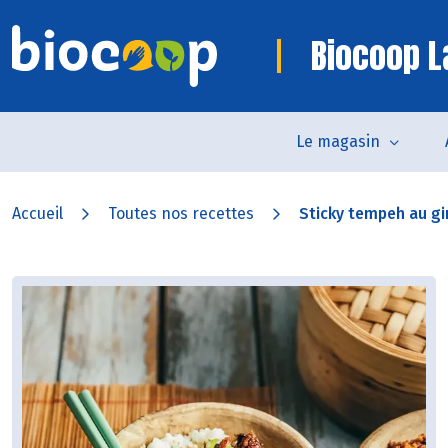
Biocoop L
Le magasin
Accueil
Toutes nos recettes
Sticky tempeh au gin