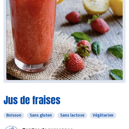
Jus de fraises
Boisson
Sans gluten
Sans lactose
Végétarien