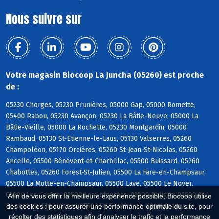
Nous suivre sur
Votre magasin Biocoop La Juncha (05260) est proche
de :
05230 Chorges, 05230 Prunières, 05000 Gap, 05000 Romette,
05400 Rabou, 05230 Avançon, 05230 La Bâtie-Neuve, 05000 La
Bâtie-Vieille, 05000 La Rochette, 05230 Montgardin, 05000
Rambaud, 05130 St-Etienne-le-Laus, 05130 Valserres, 05260
Champoléon, 05170 Orcières, 05260 St-Jean-St-Nicolas, 05260
Ancelle, 05500 Bénévent-et-Charbillac, 05500 Buissard, 05260
Chabottes, 05260 Forest-St-Julien, 05500 La Fare-en-Champsaur,
05500 La Motte-en-Champsaur, 05500 Laye, 05500 Le Noyer,
05500 Les Costes, 05500 Les Infournas, 05500 Poligny, 05500 St-
Afin de vous offrir la meilleure expérience possible, Biocoop utilise
Bonnet-en-Champsaur, 05500 St-Eusèbe-en-Champsaur
des cookies : pour assurer une performance optimale du site, pour
récolter des statistiques afin d'analyser le trafic et la performance