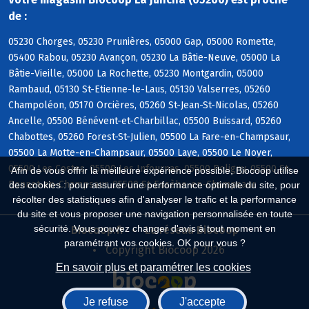
de :
05230 Chorges, 05230 Prunières, 05000 Gap, 05000 Romette,
05400 Rabou, 05230 Avançon, 05230 La Bâtie-Neuve, 05000 La
Bâtie-Vieille, 05000 La Rochette, 05230 Montgardin, 05000
Rambaud, 05130 St-Etienne-le-Laus, 05130 Valserres, 05260
Champoléon, 05170 Orcières, 05260 St-Jean-St-Nicolas, 05260
Ancelle, 05500 Bénévent-et-Charbillac, 05500 Buissard, 05260
Chabottes, 05260 Forest-St-Julien, 05500 La Fare-en-Champsaur,
05500 La Motte-en-Champsaur, 05500 Laye, 05500 Le Noyer,
05500 Les Costes, 05500 Les Infournas, 05500 Poligny, 05500 St-
Afin de vous offrir la meilleure expérience possible, Biocoop utilise
Bonnet-en-Champsaur, 05500 St-Eusèbe-en-Champsaur
des cookies : pour assurer une performance optimale du site, pour
récolter des statistiques afin d'analyser le trafic et la performance
du site et vous proposer une navigation personnalisée en toute
sécurité. Vous pouvez changer d'avis à tout moment en
Biocoop.fr
Le réseau Biocoop
paramétrant vos cookies. OK pour vous ?
Copyright Biocoop 2026
En savoir plus et paramétrer les cookies
Je refuse
J'accepte