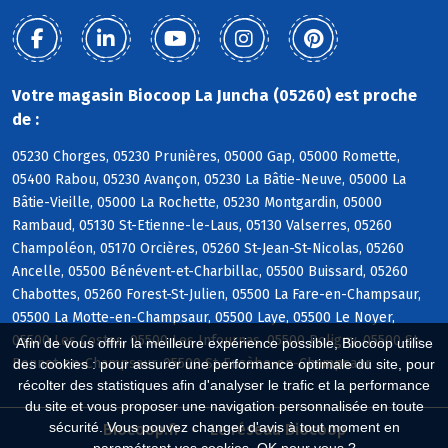
Votre magasin Biocoop La Juncha (05260) est proche
de :
05230 Chorges, 05230 Prunières, 05000 Gap, 05000 Romette,
05400 Rabou, 05230 Avançon, 05230 La Bâtie-Neuve, 05000 La
Bâtie-Vieille, 05000 La Rochette, 05230 Montgardin, 05000
Rambaud, 05130 St-Etienne-le-Laus, 05130 Valserres, 05260
Champoléon, 05170 Orcières, 05260 St-Jean-St-Nicolas, 05260
Ancelle, 05500 Bénévent-et-Charbillac, 05500 Buissard, 05260
Chabottes, 05260 Forest-St-Julien, 05500 La Fare-en-Champsaur,
05500 La Motte-en-Champsaur, 05500 Laye, 05500 Le Noyer,
05500 Les Costes, 05500 Les Infournas, 05500 Poligny, 05500 St-
Afin de vous offrir la meilleure expérience possible, Biocoop utilise
Bonnet-en-Champsaur, 05500 St-Eusèbe-en-Champsaur
des cookies : pour assurer une performance optimale du site, pour
récolter des statistiques afin d'analyser le trafic et la performance
du site et vous proposer une navigation personnalisée en toute
sécurité. Vous pouvez changer d'avis à tout moment en
Biocoop.fr
Le réseau Biocoop