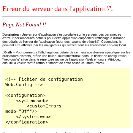
Erreur du serveur dans l'application '/'.
Page Not Found !!
Description :
Une erreur d'application s'est produite sur le serveur. Les paramètres
d'erreur personnalisés actuels pour cette application empêchent l'affichage à distance
des détails de l'erreur de l'application (pour des raisons de sécurité). Cependant, ils
peuvent être affichés par les navigateurs qui s'exécutent sur l'ordinateur serveur local.
Détails =
Pour permettre l'affichage des détails de ce message d'erreur spécifique sur les
ordinateurs distants, créez une balise <customErrors> dans un fichier de configuration
"web.config" situé dans le répertoire racine de l'application Web en cours. Attribuez
ensuite la valeur "off" à l'attribut "mode" de cette balise <customErrors>.
<!-- Fichier de configuration 
Web.Config -->

<configuration>

    <system.web>

        <customErrors 
mode="Off"/>

    </system.web>

</configuration>