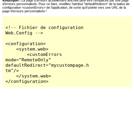
Remarques :
La page d'erreurs actuellement affichée peut être remplacée par une page
d'erreurs personnalisée. Pour ce faire, modifiez l'attribut "defaultRedirect" de la balise de
configuration <customErrors> de l'application, de sorte qu'il pointe vers une URL de la
page d'erreurs personnalisée !
<!-- Fichier de configuration 
Web.Config -->

<configuration>

    <system.web>

        <customErrors 
mode="RemoteOnly" 
defaultRedirect="mycustompage.h
tm"/>

    </system.web>

</configuration>