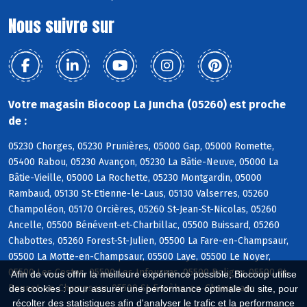
Nous suivre sur
Votre magasin Biocoop La Juncha (05260) est proche
de :
05230 Chorges, 05230 Prunières, 05000 Gap, 05000 Romette,
05400 Rabou, 05230 Avançon, 05230 La Bâtie-Neuve, 05000 La
Bâtie-Vieille, 05000 La Rochette, 05230 Montgardin, 05000
Rambaud, 05130 St-Etienne-le-Laus, 05130 Valserres, 05260
Champoléon, 05170 Orcières, 05260 St-Jean-St-Nicolas, 05260
Ancelle, 05500 Bénévent-et-Charbillac, 05500 Buissard, 05260
Chabottes, 05260 Forest-St-Julien, 05500 La Fare-en-Champsaur,
05500 La Motte-en-Champsaur, 05500 Laye, 05500 Le Noyer,
05500 Les Costes, 05500 Les Infournas, 05500 Poligny, 05500 St-
Afin de vous offrir la meilleure expérience possible, Biocoop utilise
Bonnet-en-Champsaur, 05500 St-Eusèbe-en-Champsaur
des cookies : pour assurer une performance optimale du site, pour
récolter des statistiques afin d'analyser le trafic et la performance