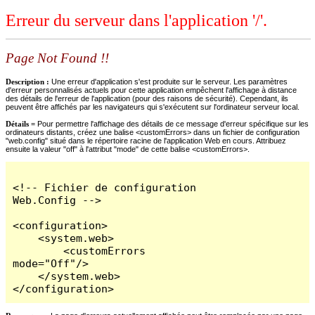
Erreur du serveur dans l'application '/'.
Page Not Found !!
Description :
Une erreur d'application s'est produite sur le serveur. Les paramètres
d'erreur personnalisés actuels pour cette application empêchent l'affichage à distance
des détails de l'erreur de l'application (pour des raisons de sécurité). Cependant, ils
peuvent être affichés par les navigateurs qui s'exécutent sur l'ordinateur serveur local.
Détails =
Pour permettre l'affichage des détails de ce message d'erreur spécifique sur les
ordinateurs distants, créez une balise <customErrors> dans un fichier de configuration
"web.config" situé dans le répertoire racine de l'application Web en cours. Attribuez
ensuite la valeur "off" à l'attribut "mode" de cette balise <customErrors>.
<!-- Fichier de configuration 
Web.Config -->

<configuration>

    <system.web>

        <customErrors 
mode="Off"/>

    </system.web>

</configuration>