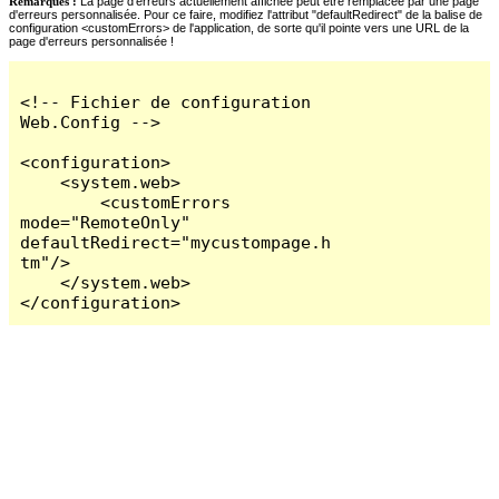
Remarques :
La page d'erreurs actuellement affichée peut être remplacée par une page
d'erreurs personnalisée. Pour ce faire, modifiez l'attribut "defaultRedirect" de la balise de
configuration <customErrors> de l'application, de sorte qu'il pointe vers une URL de la
page d'erreurs personnalisée !
<!-- Fichier de configuration 
Web.Config -->

<configuration>

    <system.web>

        <customErrors 
mode="RemoteOnly" 
defaultRedirect="mycustompage.h
tm"/>

    </system.web>

</configuration>