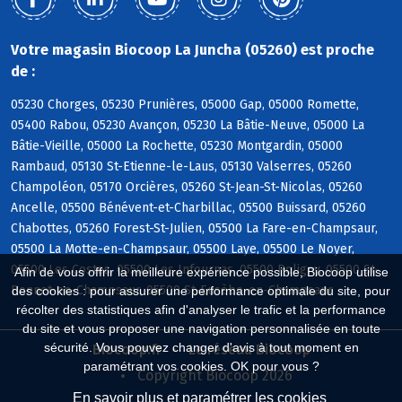
Votre magasin Biocoop La Juncha (05260) est proche
de :
05230 Chorges, 05230 Prunières, 05000 Gap, 05000 Romette,
05400 Rabou, 05230 Avançon, 05230 La Bâtie-Neuve, 05000 La
Bâtie-Vieille, 05000 La Rochette, 05230 Montgardin, 05000
Rambaud, 05130 St-Etienne-le-Laus, 05130 Valserres, 05260
Champoléon, 05170 Orcières, 05260 St-Jean-St-Nicolas, 05260
Ancelle, 05500 Bénévent-et-Charbillac, 05500 Buissard, 05260
Chabottes, 05260 Forest-St-Julien, 05500 La Fare-en-Champsaur,
05500 La Motte-en-Champsaur, 05500 Laye, 05500 Le Noyer,
05500 Les Costes, 05500 Les Infournas, 05500 Poligny, 05500 St-
Afin de vous offrir la meilleure expérience possible, Biocoop utilise
Bonnet-en-Champsaur, 05500 St-Eusèbe-en-Champsaur
des cookies : pour assurer une performance optimale du site, pour
récolter des statistiques afin d'analyser le trafic et la performance
du site et vous proposer une navigation personnalisée en toute
sécurité. Vous pouvez changer d'avis à tout moment en
Biocoop.fr
Le réseau Biocoop
paramétrant vos cookies. OK pour vous ?
Copyright Biocoop 2026
En savoir plus et paramétrer les cookies