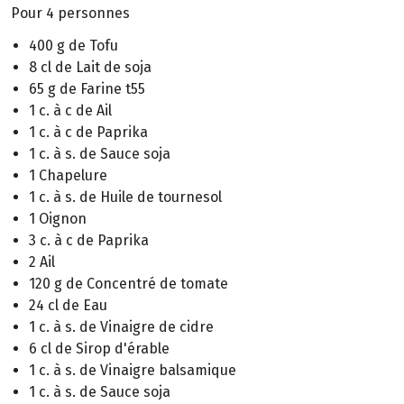
Pour 4 personnes
400 g de Tofu
8 cl de Lait de soja
65 g de Farine t55
1 c. à c de Ail
1 c. à c de Paprika
1 c. à s. de Sauce soja
1 Chapelure
1 c. à s. de Huile de tournesol
1 Oignon
3 c. à c de Paprika
2 Ail
120 g de Concentré de tomate
24 cl de Eau
1 c. à s. de Vinaigre de cidre
6 cl de Sirop d'érable
1 c. à s. de Vinaigre balsamique
1 c. à s. de Sauce soja