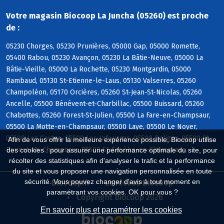
Votre magasin Biocoop La Juncha (05260) est proche
de :
05230 Chorges, 05230 Prunières, 05000 Gap, 05000 Romette,
05400 Rabou, 05230 Avançon, 05230 La Bâtie-Neuve, 05000 La
Bâtie-Vieille, 05000 La Rochette, 05230 Montgardin, 05000
Rambaud, 05130 St-Etienne-le-Laus, 05130 Valserres, 05260
Champoléon, 05170 Orcières, 05260 St-Jean-St-Nicolas, 05260
Ancelle, 05500 Bénévent-et-Charbillac, 05500 Buissard, 05260
Chabottes, 05260 Forest-St-Julien, 05500 La Fare-en-Champsaur,
05500 La Motte-en-Champsaur, 05500 Laye, 05500 Le Noyer,
05500 Les Costes, 05500 Les Infournas, 05500 Poligny, 05500 St-
Afin de vous offrir la meilleure expérience possible, Biocoop utilise
Bonnet-en-Champsaur, 05500 St-Eusèbe-en-Champsaur
des cookies : pour assurer une performance optimale du site, pour
récolter des statistiques afin d'analyser le trafic et la performance
du site et vous proposer une navigation personnalisée en toute
sécurité. Vous pouvez changer d'avis à tout moment en
Biocoop.fr
Le réseau Biocoop
paramétrant vos cookies. OK pour vous ?
Copyright Biocoop 2026
En savoir plus et paramétrer les cookies