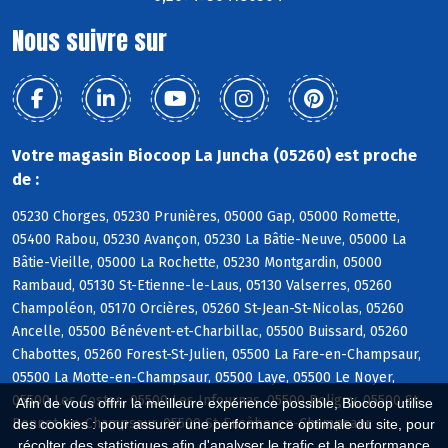
Nous suivre sur
Votre magasin Biocoop La Juncha (05260) est proche
de :
05230 Chorges, 05230 Prunières, 05000 Gap, 05000 Romette,
05400 Rabou, 05230 Avançon, 05230 La Bâtie-Neuve, 05000 La
Bâtie-Vieille, 05000 La Rochette, 05230 Montgardin, 05000
Rambaud, 05130 St-Etienne-le-Laus, 05130 Valserres, 05260
Champoléon, 05170 Orcières, 05260 St-Jean-St-Nicolas, 05260
Ancelle, 05500 Bénévent-et-Charbillac, 05500 Buissard, 05260
Chabottes, 05260 Forest-St-Julien, 05500 La Fare-en-Champsaur,
05500 La Motte-en-Champsaur, 05500 Laye, 05500 Le Noyer,
05500 Les Costes, 05500 Les Infournas, 05500 Poligny, 05500 St-
Afin de vous offrir la meilleure expérience possible, Biocoop utilise
Bonnet-en-Champsaur, 05500 St-Eusèbe-en-Champsaur
des cookies : pour assurer une performance optimale du site, pour
récolter des statistiques afin d'analyser le trafic et la performance