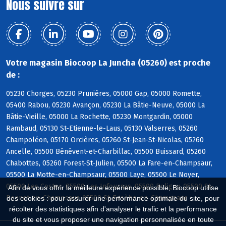
Nous suivre sur
Votre magasin Biocoop La Juncha (05260) est proche
de :
05230 Chorges, 05230 Prunières, 05000 Gap, 05000 Romette,
05400 Rabou, 05230 Avançon, 05230 La Bâtie-Neuve, 05000 La
Bâtie-Vieille, 05000 La Rochette, 05230 Montgardin, 05000
Rambaud, 05130 St-Etienne-le-Laus, 05130 Valserres, 05260
Champoléon, 05170 Orcières, 05260 St-Jean-St-Nicolas, 05260
Ancelle, 05500 Bénévent-et-Charbillac, 05500 Buissard, 05260
Chabottes, 05260 Forest-St-Julien, 05500 La Fare-en-Champsaur,
05500 La Motte-en-Champsaur, 05500 Laye, 05500 Le Noyer,
05500 Les Costes, 05500 Les Infournas, 05500 Poligny, 05500 St-
Afin de vous offrir la meilleure expérience possible, Biocoop utilise
Bonnet-en-Champsaur, 05500 St-Eusèbe-en-Champsaur
des cookies : pour assurer une performance optimale du site, pour
récolter des statistiques afin d'analyser le trafic et la performance
du site et vous proposer une navigation personnalisée en toute