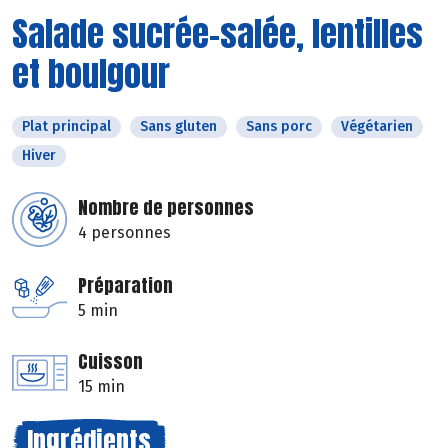
Salade sucrée-salée, lentilles
et boulgour
Plat principal
Sans gluten
Sans porc
Végétarien
Hiver
Nombre de personnes
4 personnes
Préparation
5 min
Cuisson
15 min
Ingrédients