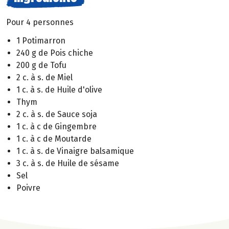
Pour 4 personnes
1 Potimarron
240 g de Pois chiche
200 g de Tofu
2 c. à s. de Miel
1 c. à s. de Huile d'olive
Thym
2 c. à s. de Sauce soja
1 c. à c de Gingembre
1 c. à c de Moutarde
1 c. à s. de Vinaigre balsamique
3 c. à s. de Huile de sésame
Sel
Poivre