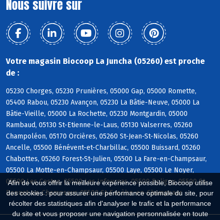
Nous suivre sur
Votre magasin Biocoop La Juncha (05260) est proche
de :
05230 Chorges, 05230 Prunières, 05000 Gap, 05000 Romette,
05400 Rabou, 05230 Avançon, 05230 La Bâtie-Neuve, 05000 La
Bâtie-Vieille, 05000 La Rochette, 05230 Montgardin, 05000
Rambaud, 05130 St-Etienne-le-Laus, 05130 Valserres, 05260
Champoléon, 05170 Orcières, 05260 St-Jean-St-Nicolas, 05260
Ancelle, 05500 Bénévent-et-Charbillac, 05500 Buissard, 05260
Chabottes, 05260 Forest-St-Julien, 05500 La Fare-en-Champsaur,
05500 La Motte-en-Champsaur, 05500 Laye, 05500 Le Noyer,
05500 Les Costes, 05500 Les Infournas, 05500 Poligny, 05500 St-
Afin de vous offrir la meilleure expérience possible, Biocoop utilise
Bonnet-en-Champsaur, 05500 St-Eusèbe-en-Champsaur
des cookies : pour assurer une performance optimale du site, pour
récolter des statistiques afin d'analyser le trafic et la performance
du site et vous proposer une navigation personnalisée en toute