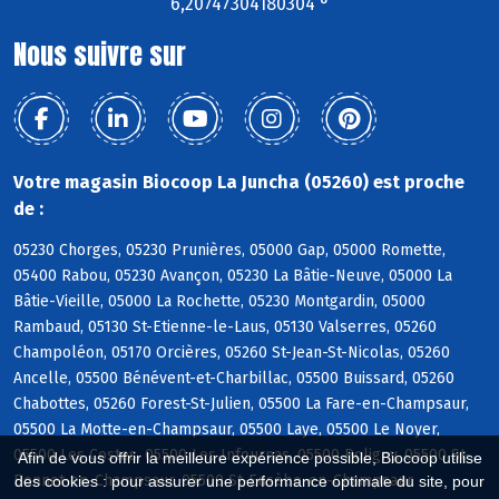
6,20747304180304 °
Nous suivre sur
Votre magasin Biocoop La Juncha (05260) est proche
de :
05230 Chorges, 05230 Prunières, 05000 Gap, 05000 Romette,
05400 Rabou, 05230 Avançon, 05230 La Bâtie-Neuve, 05000 La
Bâtie-Vieille, 05000 La Rochette, 05230 Montgardin, 05000
Rambaud, 05130 St-Etienne-le-Laus, 05130 Valserres, 05260
Champoléon, 05170 Orcières, 05260 St-Jean-St-Nicolas, 05260
Ancelle, 05500 Bénévent-et-Charbillac, 05500 Buissard, 05260
Chabottes, 05260 Forest-St-Julien, 05500 La Fare-en-Champsaur,
05500 La Motte-en-Champsaur, 05500 Laye, 05500 Le Noyer,
05500 Les Costes, 05500 Les Infournas, 05500 Poligny, 05500 St-
Afin de vous offrir la meilleure expérience possible, Biocoop utilise
Bonnet-en-Champsaur, 05500 St-Eusèbe-en-Champsaur
des cookies : pour assurer une performance optimale du site, pour