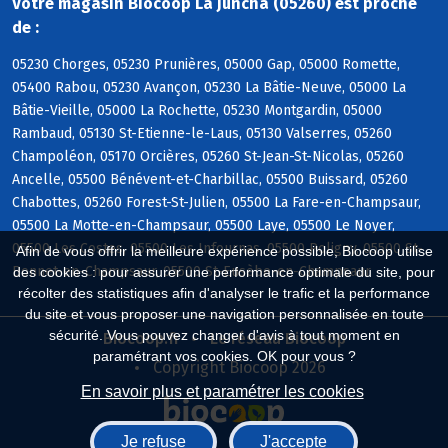
Votre magasin Biocoop La Juncha (05260) est proche
de :
05230 Chorges, 05230 Prunières, 05000 Gap, 05000 Romette,
05400 Rabou, 05230 Avançon, 05230 La Bâtie-Neuve, 05000 La
Bâtie-Vieille, 05000 La Rochette, 05230 Montgardin, 05000
Rambaud, 05130 St-Etienne-le-Laus, 05130 Valserres, 05260
Champoléon, 05170 Orcières, 05260 St-Jean-St-Nicolas, 05260
Ancelle, 05500 Bénévent-et-Charbillac, 05500 Buissard, 05260
Chabottes, 05260 Forest-St-Julien, 05500 La Fare-en-Champsaur,
05500 La Motte-en-Champsaur, 05500 Laye, 05500 Le Noyer,
05500 Les Costes, 05500 Les Infournas, 05500 Poligny, 05500 St-
Afin de vous offrir la meilleure expérience possible, Biocoop utilise
Bonnet-en-Champsaur, 05500 St-Eusèbe-en-Champsaur
des cookies : pour assurer une performance optimale du site, pour
récolter des statistiques afin d'analyser le trafic et la performance
du site et vous proposer une navigation personnalisée en toute
sécurité. Vous pouvez changer d'avis à tout moment en
Biocoop.fr
Le réseau Biocoop
paramétrant vos cookies. OK pour vous ?
Copyright Biocoop 2026
En savoir plus et paramétrer les cookies
Je refuse
J'accepte