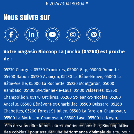
6,20747304180304 °
Nous suivre sur
Votre magasin Biocoop La Juncha (05260) est proche
de :
05230 Chorges, 05230 Prunières, 05000 Gap, 05000 Romette,
05400 Rabou, 05230 Avançon, 05230 La Bâtie-Neuve, 05000 La
Bâtie-Vieille, 05000 La Rochette, 05230 Montgardin, 05000
Rambaud, 05130 St-Etienne-le-Laus, 05130 Valserres, 05260
Champoléon, 05170 Orcières, 05260 St-Jean-St-Nicolas, 05260
Ancelle, 05500 Bénévent-et-Charbillac, 05500 Buissard, 05260
Chabottes, 05260 Forest-St-Julien, 05500 La Fare-en-Champsaur,
05500 La Motte-en-Champsaur, 05500 Laye, 05500 Le Noyer,
05500 Les Costes, 05500 Les Infournas, 05500 Poligny, 05500 St-
Afin de vous offrir la meilleure expérience possible, Biocoop utilise
Bonnet-en-Champsaur, 05500 St-Eusèbe-en-Champsaur
des cookies : pour assurer une performance optimale du site, pour