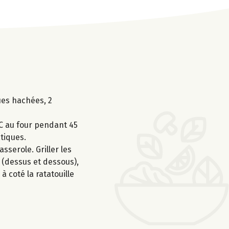
ques hachées, 2
°C au four pendant 45
atiques.
sserole. Griller les
 (dessus et dessous),
 coté la ratatouille