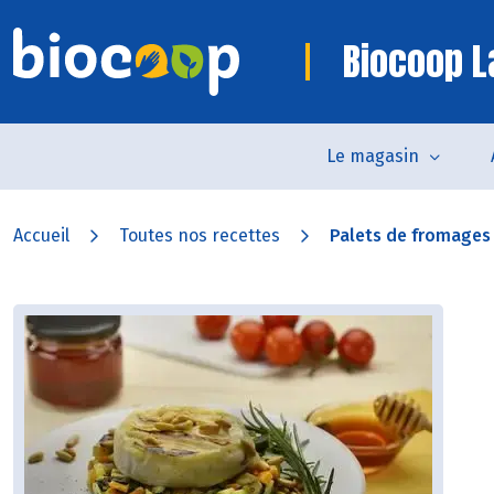
Biocoop L
Le magasin
Accueil
Toutes nos recettes
Palets de fromages 