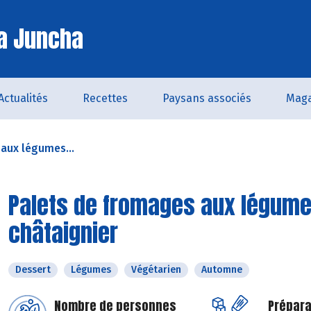
a Juncha
Actualités
Recettes
Paysans associés
Maga
aux légumes...
Palets de fromages aux légumes
châtaignier
Dessert
Légumes
Végétarien
Automne
Nombre de personnes
Prépara