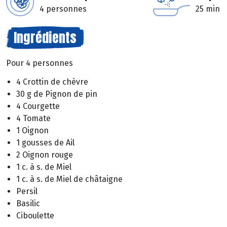
4 personnes
25 min
Ingrédients
Pour 4 personnes
4 Crottin de chèvre
30 g de Pignon de pin
4 Courgette
4 Tomate
1 Oignon
1 gousses de Ail
2 Oignon rouge
1 c. à s. de Miel
1 c. à s. de Miel de châtaigne
Persil
Basilic
Ciboulette