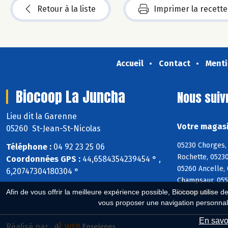
Retour à la liste
Imprimer la recette
Accueil
Contact
Menti
Biocoop La Juncha
Nous suiv
Lieu dit la Garenne
Votre magasi
05260 St-Jean-St-Nicolas
05230 Chorges, 
Téléphone :
04 92 23 25 06
Rochette, 05230
Coordonnées GPS :
44,6584354239454 ° ,
05260 Ancelle, 
6,20747304180304 °
Champsaur, 055
Champsaur
Afin de vous offrir la meilleure expérience possible, Biocoop utilise d
vous proposer une navigation personnal
En savoi
Réalisé par