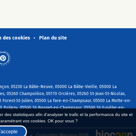
n des cookies
Plan du site
on, 05230 La Bâtie-Neuve, 05000 La Bâtie-Vieille, 05000 La
es, 05260 Champoléon, 05170 Orcières, 05260 St-Jean-St-Nicolas,
0 Forest-St-Julien, 05500 La Fare-en-Champsaur, 05500 La Motte-en-
00 Poligny, 05500 St-Bonnet-en-Champsaur, 05500 St-Eusèbe-en-
 des statistiques afin d'analyser le trafic et la performance du site et
paramétrant vos cookies. OK pour vous ?
'accepte
seau Biocoop
Copyright Biocoop 2026