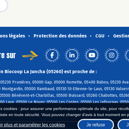
ons légales
Protection des données
CGU
Gestio
re sur
n Biocoop La Juncha (05260) est proche de :
05230 Prunières, 05000 Gap, 05000 Romette, 05400 Rabou, 05230 Avanç
 Montgardin, 05000 Rambaud, 05130 St-Etienne-le-Laus, 05130 Valserr
05500 Bénévent-et-Charbillac, 05500 Buissard, 05260 Chabottes, 0526
00 Laye, 05500 Le Noyer, 05500 Les Costes, 05500 Les Infournas, 055
es cookies : pour assurer une performance optimale du site, pour récolter
isée en toute sécurité. Vous pouvez changer d'avis à tout moment en 
r plus et paramétrer les cookies
Je refuse
J
Biocoop.fr
Le ré