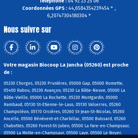
Téléphone :
04 92 23 25 06
Coordonnées GPS :
44,6584354239454 ° ,
6,20747304180304 °
Nous suivre sur
Votre magasin Biocoop La Juncha (05260) est proche
de :
05230 Chorges, 05230 Prunières, 05000 Gap, 05000 Romette,
05400 Rabou, 05230 Avançon, 05230 La Bâtie-Neuve, 05000 La
Bâtie-Vieille, 05000 La Rochette, 05230 Montgardin, 05000
Rambaud, 05130 St-Etienne-le-Laus, 05130 Valserres, 05260
Champoléon, 05170 Orcières, 05260 St-Jean-St-Nicolas, 05260
Ancelle, 05500 Bénévent-et-Charbillac, 05500 Buissard, 05260
Chabottes, 05260 Forest-St-Julien, 05500 La Fare-en-Champsaur,
05500 La Motte-en-Champsaur, 05500 Laye, 05500 Le Noyer,