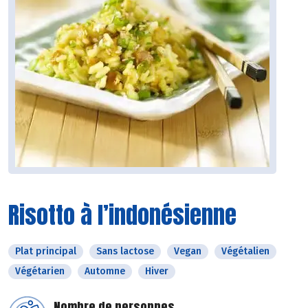
Risotto à l’indonésienne
Plat principal
Sans lactose
Vegan
Végétalien
Végétarien
Automne
Hiver
Nombre de personnes