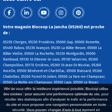
Votre magasin Biocoop La Juncha (05260) est proche
de :
05230 Chorges, 05230 Prunières, 05000 Gap, 05000 Romette,
05400 Rabou, 05230 Avançon, 05230 La Bâtie-Neuve, 05000 La
Bâtie-Vieille, 05000 La Rochette, 05230 Montgardin, 05000
Rambaud, 05130 St-Etienne-le-Laus, 05130 Valserres, 05260
Champoléon, 05170 Orcières, 05260 St-Jean-St-Nicolas, 05260
Ancelle, 05500 Bénévent-et-Charbillac, 05500 Buissard, 05260
Chabottes, 05260 Forest-St-Julien, 05500 La Fare-en-Champsaur,
05500 La Motte-en-Champsaur, 05500 Laye, 05500 Le Noyer,
05500 Les Costes, 05500 Les Infournas, 05500 Poligny, 05500 St-
Afin de vous offrir la meilleure expérience possible, Biocoop utilise
Bonnet-en-Champsaur, 05500 St-Eusèbe-en-Champsaur
des cookies : pour assurer une performance optimale du site, pour
récolter des statistiques afin d'analyser le trafic et la performance
du site et vous proposer une navigation personnalisée en toute
sécurité. Vous pouvez changer d'avis à tout moment en
Biocoop.fr
Le réseau Biocoop