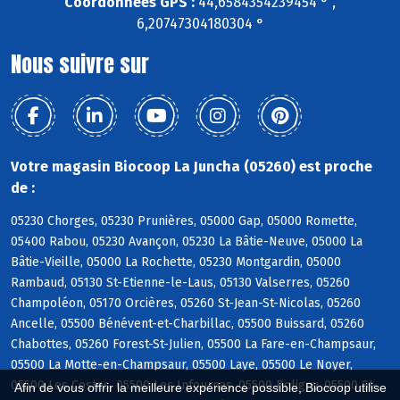
Coordonnées GPS :
44,6584354239454 ° ,
6,20747304180304 °
Nous suivre sur
Votre magasin Biocoop La Juncha (05260) est proche
de :
05230 Chorges, 05230 Prunières, 05000 Gap, 05000 Romette,
05400 Rabou, 05230 Avançon, 05230 La Bâtie-Neuve, 05000 La
Bâtie-Vieille, 05000 La Rochette, 05230 Montgardin, 05000
Rambaud, 05130 St-Etienne-le-Laus, 05130 Valserres, 05260
Champoléon, 05170 Orcières, 05260 St-Jean-St-Nicolas, 05260
Ancelle, 05500 Bénévent-et-Charbillac, 05500 Buissard, 05260
Chabottes, 05260 Forest-St-Julien, 05500 La Fare-en-Champsaur,
05500 La Motte-en-Champsaur, 05500 Laye, 05500 Le Noyer,
05500 Les Costes, 05500 Les Infournas, 05500 Poligny, 05500 St-
Afin de vous offrir la meilleure expérience possible, Biocoop utilise