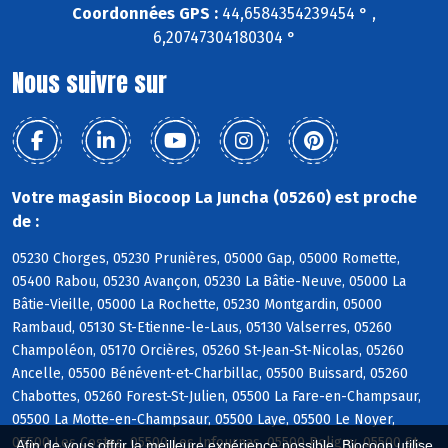
Coordonnées GPS :
44,6584354239454 ° ,
6,20747304180304 °
Nous suivre sur
Votre magasin Biocoop La Juncha (05260) est proche
de :
05230 Chorges, 05230 Prunières, 05000 Gap, 05000 Romette,
05400 Rabou, 05230 Avançon, 05230 La Bâtie-Neuve, 05000 La
Bâtie-Vieille, 05000 La Rochette, 05230 Montgardin, 05000
Rambaud, 05130 St-Etienne-le-Laus, 05130 Valserres, 05260
Champoléon, 05170 Orcières, 05260 St-Jean-St-Nicolas, 05260
Ancelle, 05500 Bénévent-et-Charbillac, 05500 Buissard, 05260
Chabottes, 05260 Forest-St-Julien, 05500 La Fare-en-Champsaur,
05500 La Motte-en-Champsaur, 05500 Laye, 05500 Le Noyer,
05500 Les Costes, 05500 Les Infournas, 05500 Poligny, 05500 St-
Afin de vous offrir la meilleure expérience possible, Biocoop utilise