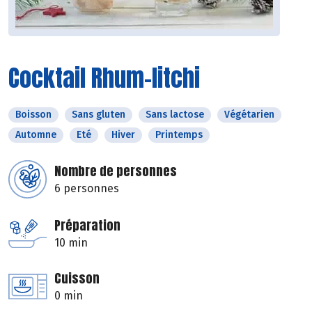
Cocktail Rhum-litchi
Boisson
Sans gluten
Sans lactose
Végétarien
Automne
Eté
Hiver
Printemps
Nombre de personnes
6 personnes
Préparation
10 min
Cuisson
0 min