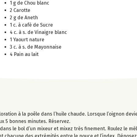
1 g de Chou blanc
2 Carotte
2 g de Aneth
1 c. à café de Sucre
4 c. à s. de Vinaigre blanc
1 Yaourt nature
3 c. à s. de Mayonnaise
4 Pain au lait
loration à la poêle dans l’huile chaude. Lorsque l’oignon devi
doux 5 bonnes minutes. Réservez.
 dans le bol d’un mixeur et mixez très finement. Roulez le m
ant chacune des extrémités entre le pouce et l’index. Déposez