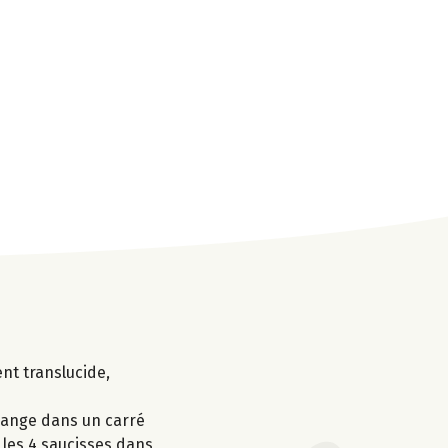
ent translucide,
élange dans un carré
 les 4 saucisses dans