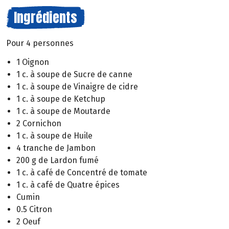
Ingrédients
Pour 4 personnes
1 Oignon
1 c. à soupe de Sucre de canne
1 c. à soupe de Vinaigre de cidre
1 c. à soupe de Ketchup
1 c. à soupe de Moutarde
2 Cornichon
1 c. à soupe de Huile
4 tranche de Jambon
200 g de Lardon fumé
1 c. à café de Concentré de tomate
1 c. à café de Quatre épices
Cumin
0.5 Citron
2 Oeuf