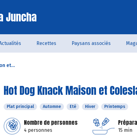
a Juncha
Actualités
Recettes
Paysans associés
Maga
n et...
Hot Dog Knack Maison et Colesl
Plat principal
Automne
Eté
Hiver
Printemps
Nombre de personnes
Prépara
4 personnes
15 min