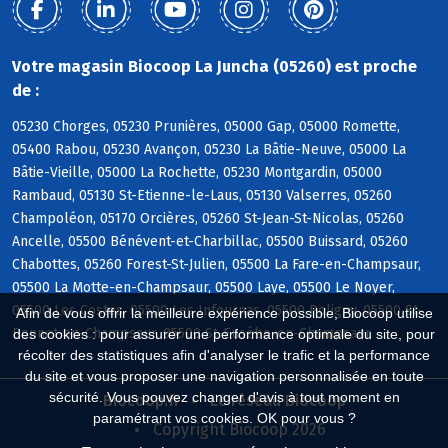
Votre magasin Biocoop La Juncha (05260) est proche
de :
05230 Chorges, 05230 Prunières, 05000 Gap, 05000 Romette,
05400 Rabou, 05230 Avançon, 05230 La Bâtie-Neuve, 05000 La
Bâtie-Vieille, 05000 La Rochette, 05230 Montgardin, 05000
Rambaud, 05130 St-Etienne-le-Laus, 05130 Valserres, 05260
Champoléon, 05170 Orcières, 05260 St-Jean-St-Nicolas, 05260
Ancelle, 05500 Bénévent-et-Charbillac, 05500 Buissard, 05260
Chabottes, 05260 Forest-St-Julien, 05500 La Fare-en-Champsaur,
05500 La Motte-en-Champsaur, 05500 Laye, 05500 Le Noyer,
05500 Les Costes, 05500 Les Infournas, 05500 Poligny, 05500 St-
Afin de vous offrir la meilleure expérience possible, Biocoop utilise
Bonnet-en-Champsaur, 05500 St-Eusèbe-en-Champsaur
des cookies : pour assurer une performance optimale du site, pour
récolter des statistiques afin d'analyser le trafic et la performance
du site et vous proposer une navigation personnalisée en toute
sécurité. Vous pouvez changer d'avis à tout moment en
Biocoop.fr
Le réseau Biocoop
paramétrant vos cookies. OK pour vous ?
Copyright Biocoop 2026