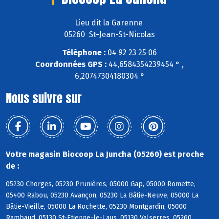
Lieu dit la Garenne
05260 St-Jean-St-Nicolas
Téléphone :
04 92 23 25 06
Coordonnées GPS :
44,6584354239454 ° ,
6,20747304180304 °
Nous suivre sur
Votre magasin Biocoop La Juncha (05260) est proche
de :
05230 Chorges, 05230 Prunières, 05000 Gap, 05000 Romette,
05400 Rabou, 05230 Avançon, 05230 La Bâtie-Neuve, 05000 La
Bâtie-Vieille, 05000 La Rochette, 05230 Montgardin, 05000
Rambaud, 05130 St-Etienne-le-Laus, 05130 Valserres, 05260