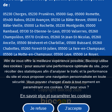
de :
05230 Chorges, 05230 Prunières, 05000 Gap, 05000 Romette,
05400 Rabou, 05230 Avançon, 05230 La Bâtie-Neuve, 05000 La
Bâtie-Vieille, 05000 La Rochette, 05230 Montgardin, 05000
Rambaud, 05130 St-Etienne-le-Laus, 05130 Valserres, 05260
Champoléon, 05170 Orcières, 05260 St-Jean-St-Nicolas, 05260
Ancelle, 05500 Bénévent-et-Charbillac, 05500 Buissard, 05260
Chabottes, 05260 Forest-St-Julien, 05500 La Fare-en-Champsaur,
05500 La Motte-en-Champsaur, 05500 Laye, 05500 Le Noyer,
05500 Les Costes, 05500 Les Infournas, 05500 Poligny, 05500 St-
Afin de vous offrir la meilleure expérience possible, Biocoop utilise
Bonnet-en-Champsaur, 05500 St-Eusèbe-en-Champsaur
des cookies : pour assurer une performance optimale du site, pour
récolter des statistiques afin d'analyser le trafic et la performance
du site et vous proposer une navigation personnalisée en toute
sécurité. Vous pouvez changer d'avis à tout moment en
Biocoop.fr
Le réseau Biocoop
paramétrant vos cookies. OK pour vous ?
Copyright Biocoop 2026
En savoir plus et paramétrer les cookies
Je refuse
J'accepte