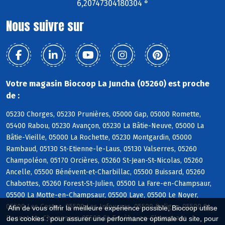
6,20747304180304 °
Nous suivre sur
Votre magasin Biocoop La Juncha (05260) est proche
de :
05230 Chorges, 05230 Prunières, 05000 Gap, 05000 Romette,
05400 Rabou, 05230 Avançon, 05230 La Bâtie-Neuve, 05000 La
Bâtie-Vieille, 05000 La Rochette, 05230 Montgardin, 05000
Rambaud, 05130 St-Etienne-le-Laus, 05130 Valserres, 05260
Champoléon, 05170 Orcières, 05260 St-Jean-St-Nicolas, 05260
Ancelle, 05500 Bénévent-et-Charbillac, 05500 Buissard, 05260
Chabottes, 05260 Forest-St-Julien, 05500 La Fare-en-Champsaur,
05500 La Motte-en-Champsaur, 05500 Laye, 05500 Le Noyer,
05500 Les Costes, 05500 Les Infournas, 05500 Poligny, 05500 St-
Afin de vous offrir la meilleure expérience possible, Biocoop utilise
Bonnet-en-Champsaur, 05500 St-Eusèbe-en-Champsaur
des cookies : pour assurer une performance optimale du site, pour