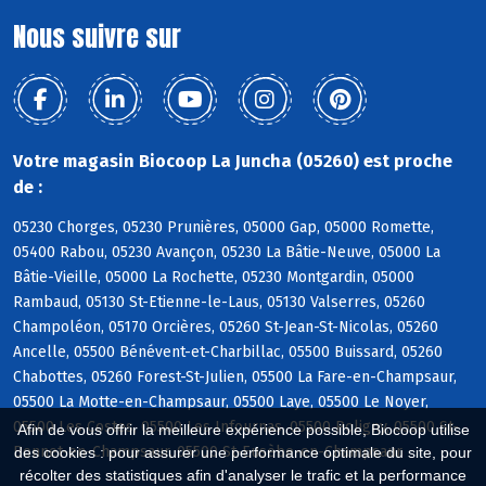
Nous suivre sur
Votre magasin Biocoop La Juncha (05260) est proche
de :
05230 Chorges, 05230 Prunières, 05000 Gap, 05000 Romette,
05400 Rabou, 05230 Avançon, 05230 La Bâtie-Neuve, 05000 La
Bâtie-Vieille, 05000 La Rochette, 05230 Montgardin, 05000
Rambaud, 05130 St-Etienne-le-Laus, 05130 Valserres, 05260
Champoléon, 05170 Orcières, 05260 St-Jean-St-Nicolas, 05260
Ancelle, 05500 Bénévent-et-Charbillac, 05500 Buissard, 05260
Chabottes, 05260 Forest-St-Julien, 05500 La Fare-en-Champsaur,
05500 La Motte-en-Champsaur, 05500 Laye, 05500 Le Noyer,
05500 Les Costes, 05500 Les Infournas, 05500 Poligny, 05500 St-
Afin de vous offrir la meilleure expérience possible, Biocoop utilise
Bonnet-en-Champsaur, 05500 St-Eusèbe-en-Champsaur
des cookies : pour assurer une performance optimale du site, pour
récolter des statistiques afin d'analyser le trafic et la performance