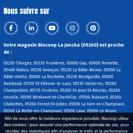
Nous suivre sur
Votre magasin Biocoop La Juncha (05260) est proche
de :
05230 Chorges, 05230 Prunières, 05000 Gap, 05000 Romette,
05400 Rabou, 05230 Avançon, 05230 La Bâtie-Neuve, 05000 La
Bâtie-Vieille, 05000 La Rochette, 05230 Montgardin, 05000
Rambaud, 05130 St-Etienne-le-Laus, 05130 Valserres, 05260
Champoléon, 05170 Orcières, 05260 St-Jean-St-Nicolas, 05260
Ancelle, 05500 Bénévent-et-Charbillac, 05500 Buissard, 05260
Chabottes, 05260 Forest-St-Julien, 05500 La Fare-en-Champsaur,
05500 La Motte-en-Champsaur, 05500 Laye, 05500 Le Noyer,
05500 Les Costes, 05500 Les Infournas, 05500 Poligny, 05500 St-
Afin de vous offrir la meilleure expérience possible, Biocoop utilise
Bonnet-en-Champsaur, 05500 St-Eusèbe-en-Champsaur
des cookies : pour assurer une performance optimale du site, pour
récolter des statistiques afin d'analyser le trafic et la performance