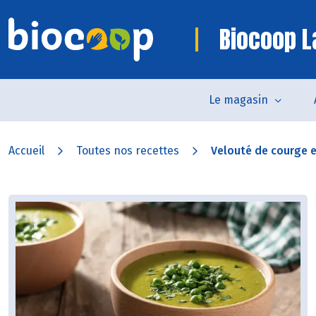
Biocoop L
Le magasin
Accueil
Toutes nos recettes
Velouté de courge et