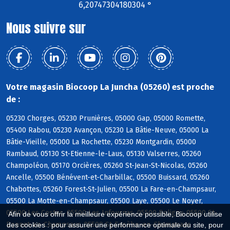
6,20747304180304 °
Nous suivre sur
Votre magasin Biocoop La Juncha (05260) est proche
de :
05230 Chorges, 05230 Prunières, 05000 Gap, 05000 Romette,
05400 Rabou, 05230 Avançon, 05230 La Bâtie-Neuve, 05000 La
Bâtie-Vieille, 05000 La Rochette, 05230 Montgardin, 05000
Rambaud, 05130 St-Etienne-le-Laus, 05130 Valserres, 05260
Champoléon, 05170 Orcières, 05260 St-Jean-St-Nicolas, 05260
Ancelle, 05500 Bénévent-et-Charbillac, 05500 Buissard, 05260
Chabottes, 05260 Forest-St-Julien, 05500 La Fare-en-Champsaur,
05500 La Motte-en-Champsaur, 05500 Laye, 05500 Le Noyer,
05500 Les Costes, 05500 Les Infournas, 05500 Poligny, 05500 St-
Afin de vous offrir la meilleure expérience possible, Biocoop utilise
Bonnet-en-Champsaur, 05500 St-Eusèbe-en-Champsaur
des cookies : pour assurer une performance optimale du site, pour