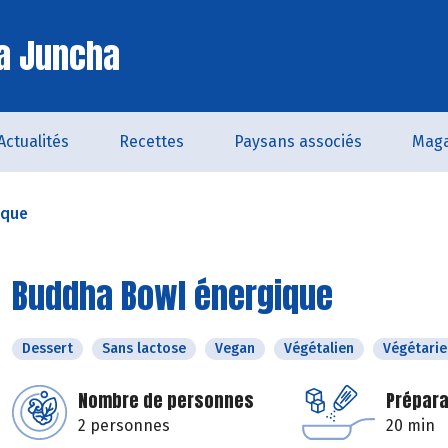
a Juncha
Actualités
Recettes
Paysans associés
Maga
ique
Buddha Bowl énergique
Dessert
Sans lactose
Vegan
Végétalien
Végétarie
Nombre de personnes
Prépara
2 personnes
20 min