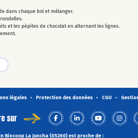
uide dans chaque bol et mélanger.
 rondelles.
ts et les pépites de chocolat en alternant les lignes.
tement.
ons légales
Protection des données
CGU
Gestio
re sur
n Biocoop La Juncha (05260) est proche de :