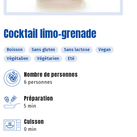
Cocktail limo-grenade
Boisson
Sans gluten
Sans lactose
Vegan
Végétalien
Végétarien
Eté
Nombre de personnes
6 personnes
Préparation
5 min
Cuisson
0 min