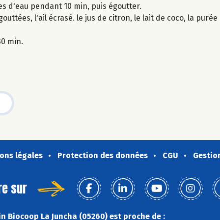
umes d'eau pendant 10 min, puis égoutter.
uttées, l'ail écrasé. le jus de citron, le lait de coco, la puré
30 min.
ons légales
Protection des données
CGU
Gestio
re sur
n Biocoop La Juncha (05260) est proche de :