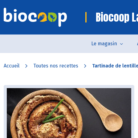
Biocoop L
Le magasin
Accueil
Toutes nos recettes
Tartinade de lentilles